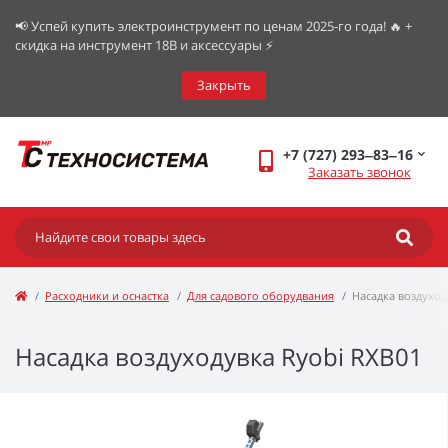
📢 Успей купить электроинструмент по ценам 2025-го года! 🔥 +
скидка на инструмент 18В и аксессуары ⚡️
Закрыть
+7 (727) 293‒83‒16
Заказать звонок
Расходники и оснастка
Для садового оборудвания
Насадка воздуход
Насадка воздуходувка Ryobi RXB01