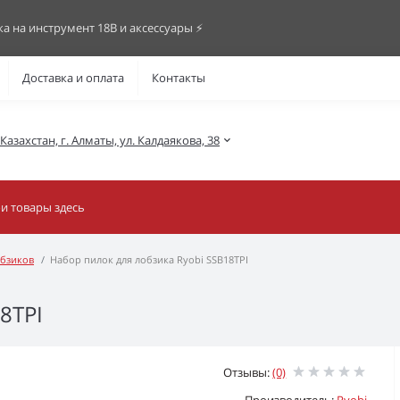
ка на инструмент 18В и аксессуары ⚡️
Доставка и оплата
Контакты
азахстан, г. Алматы, ул. Калдаякова, 38
обзиков
Набор пилок для лобзика Ryobi SSB18TPI
8TPI
Отзывы:
(0)