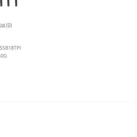
в (0)
 SSB18TPI
40G