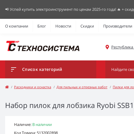
📢 Успей купить электроинструмент по ценам 2025-го года! 🔥 + скид
О компании
Блог
Новости
Скидки
Производители
Республика К
Список категорий
Расходники и оснастка
Для пильных и отрезных работ
Пилки для л
Набор пилок для лобзика Ryobi SSB1
Наличие:
В наличии
Код Товара: 5132002898