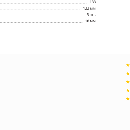
133
133 мм
5 шт.
18 мм