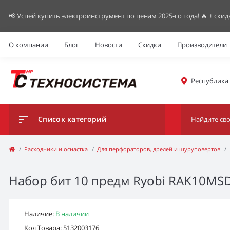
📢 Успей купить электроинструмент по ценам 2025-го года! 🔥 + скид
О компании
Блог
Новости
Скидки
Производители
Республика К
Список категорий
Расходники и оснастка
Для перфораторов, дрелей и шуруповертов
Набор бит 10 предм Ryobi RAK10MSD
Наличие:
В наличии
Код Товара: 5132003176