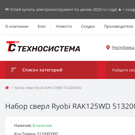
📢 Успей купить электроинструмент по ценам 2025-го года! 🔥 + скид
О компании
Блог
Новости
Скидки
Производители
Республика К
Список категорий
Набор сверл Ryobi RAK125WD 5132003302
Набор сверл Ryobi RAK125WD 51320
Наличие:
В наличии
Код Товара: 5132003302