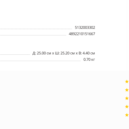
5132003302
4892210151667
Д: 25.00 см х Ш: 25.20 см x В: 4.40 см
0.70 кг