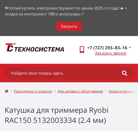
📢 Успей купить электроинструмент по ценам 2025-го года! 🔥 +
скидка на инструмент 18В и аксессуары ⚡️
Закрыть
+7 (727) 293‒83‒16
Заказать звонок
Расходники и оснастка
Для садового оборудвания
Лески и насадки 
Катушка для триммера Ryobi
RAC150 5132003334 (2.4 мм)