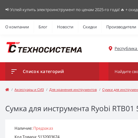
📢 Успей купить электроинструмент по ценам 2025-го года! 🔥 + скид
О компании
Блог
Новости
Скидки
Производители
Республика К
Список категорий
Аксессуары и СИЗ
Для хранения инструментов
Сумки для инструмен
Сумка для инструмента Ryobi RTB01 
Наличие:
Предзаказ
Код Товара: 5132003674