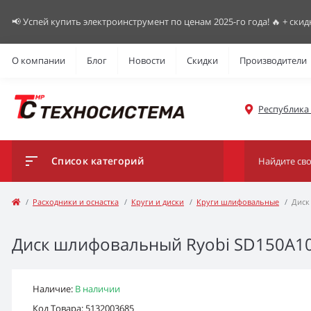
📢 Успей купить электроинструмент по ценам 2025-го года! 🔥 + скид
О компании
Блог
Новости
Скидки
Производители
Республика К
Список категорий
Расходники и оснастка
Круги и диски
Круги шлифовальные
Диск
Диск шлифовальный Ryobi SD150A1
Наличие:
В наличии
Код Товара: 5132003685