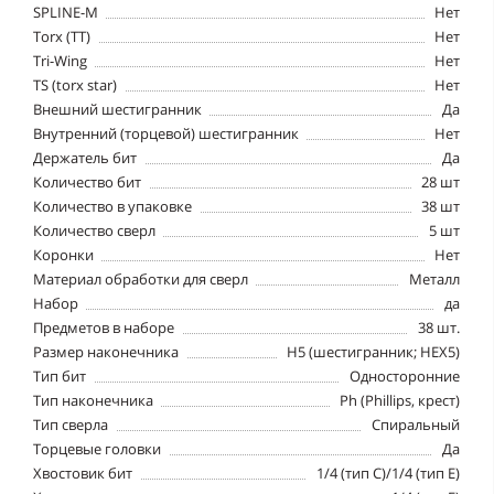
SPLINE-М
Нет
Torx (TT)
Нет
Tri-Wing
Нет
TS (torx star)
Нет
Внешний шестигранник
Да
Внутренний (торцевой) шестигранник
Нет
Держатель бит
Да
Количество бит
28 шт
Количество в упаковке
38 шт
Количество сверл
5 шт
Коронки
Нет
Материал обработки для сверл
Металл
Набор
да
Предметов в наборе
38 шт.
Размер наконечника
H5 (шестигранник; HEX5)
Тип бит
Односторонние
Тип наконечника
Ph (Phillips, крест)
Тип сверла
Спиральный
Торцевые головки
Да
Хвостовик бит
1/4 (тип С)/1/4 (тип Е)