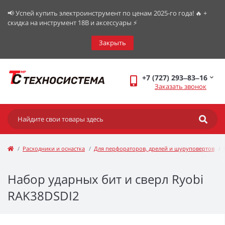
📢 Успей купить электроинструмент по ценам 2025-го года! 🔥 +
скидка на инструмент 18В и аксессуары ⚡️
Закрыть
+7 (727) 293‒83‒16
Заказать звонок
Расходники и оснастка
Для перфораторов, дрелей и шуруповертов
Набор ударных бит и сверл Ryobi
RAK38DSDI2