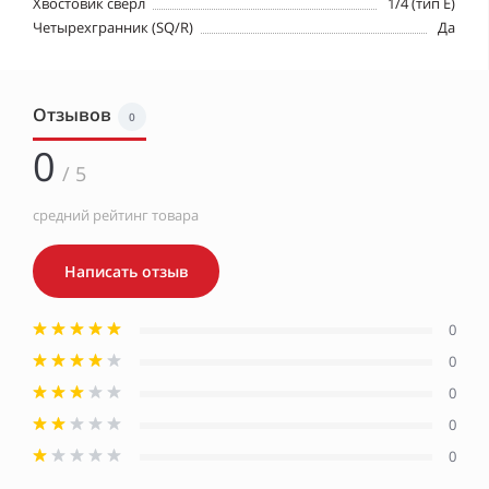
Хвостовик сверл
1/4 (тип Е)
Четырехгранник (SQ/R)
Да
Отзывов
0
0
/ 5
средний рейтинг товара
Написать отзыв
0
0
0
0
0