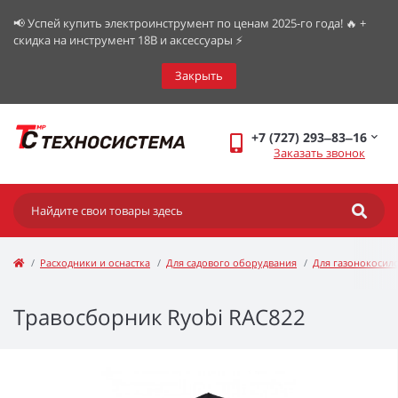
📢 Успей купить электроинструмент по ценам 2025-го года! 🔥 +
скидка на инструмент 18В и аксессуары ⚡️
Закрыть
+7 (727) 293‒83‒16
Заказать звонок
Расходники и оснастка
Для садового оборудвания
Для газонокосил
Травосборник Ryobi RAC822