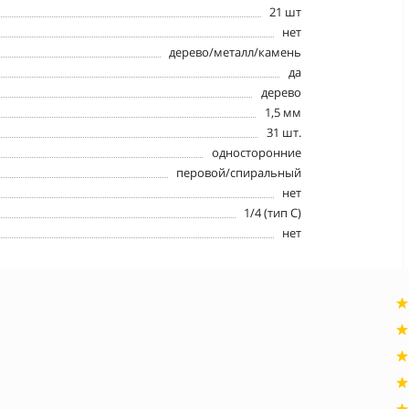
21 шт
нет
дерево/металл/камень
да
дерево
1,5 мм
31 шт.
односторонние
перовой/спиральный
нет
1/4 (тип С)
нет