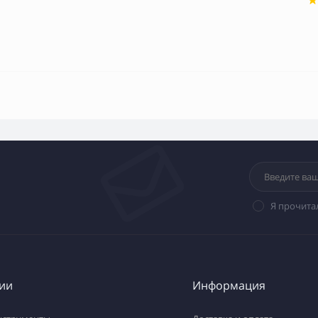
Я прочита
ии
Информация