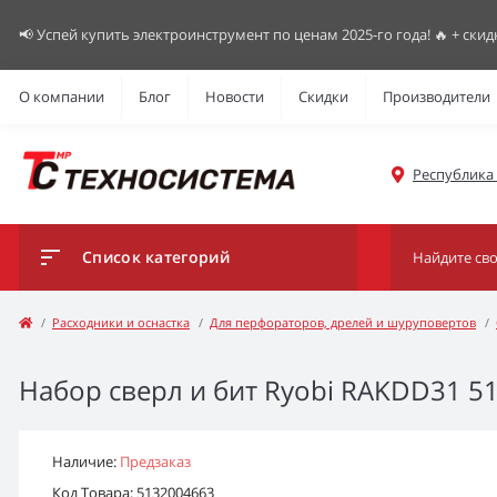
📢 Успей купить электроинструмент по ценам 2025-го года! 🔥 + скид
О компании
Блог
Новости
Скидки
Производители
Республика К
Список категорий
Расходники и оснастка
Для перфораторов, дрелей и шуруповертов
Набор сверл и бит Ryobi RAKDD31 51
Наличие:
Предзаказ
Код Товара: 5132004663