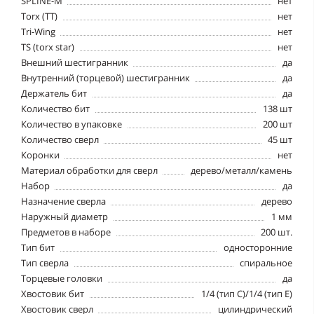
SPLINE-М
нет
Torx (TT)
нет
Tri-Wing
нет
TS (torx star)
нет
Внешний шестигранник
да
Внутренний (торцевой) шестигранник
да
Держатель бит
да
Количество бит
138 шт
Количество в упаковке
200 шт
Количество сверл
45 шт
Коронки
нет
Материал обработки для сверл
дерево/металл/камень
Набор
да
Назначение сверла
дерево
Наружный диаметр
1 мм
Предметов в наборе
200 шт.
Тип бит
односторонние
Тип сверла
спиральное
Торцевые головки
да
Хвостовик бит
1/4 (тип С)/1/4 (тип Е)
Хвостовик сверл
цилиндрический