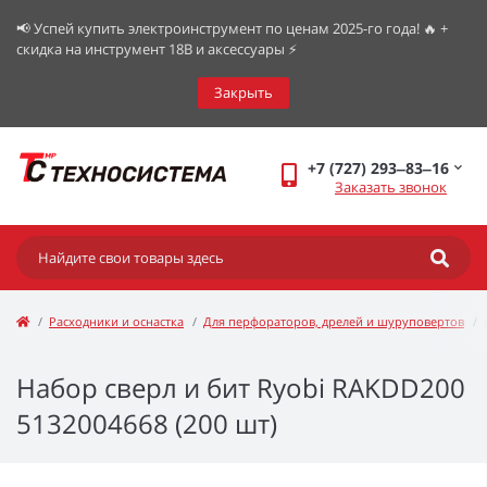
📢 Успей купить электроинструмент по ценам 2025-го года! 🔥 +
скидка на инструмент 18В и аксессуары ⚡️
Закрыть
+7 (727) 293‒83‒16
Заказать звонок
Расходники и оснастка
Для перфораторов, дрелей и шуруповертов
Набор сверл и бит Ryobi RAKDD200
5132004668 (200 шт)