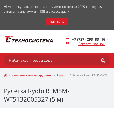
📢 Успей купить электроинструмент по ценам 2025-го года! 🔥 +
скидка на инструмент 18В и аксессуары ⚡️
Закрыть
+7 (727) 293‒83‒16
Заказать звонок
Измерительные инструменты
Рулетки
Рулетка Ryobi RTM5M-WT
Рулетка Ryobi RTM5M-
WT5132005327 (5 м)