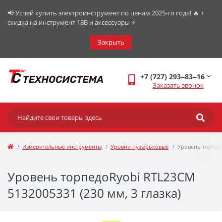
📢 Успей купить электроинструмент по ценам 2025-го года! 🔥 +
скидка на инструмент 18В и аксессуары ⚡️
Закрыть
+7 (727) 293‒83‒16
Заказать звонок
Измерительные инструменты
Уровни пузырьковые
Уровень торпед
Уровень торпедоRyobi RTL23CM
5132005331 (230 мм, 3 глазка)