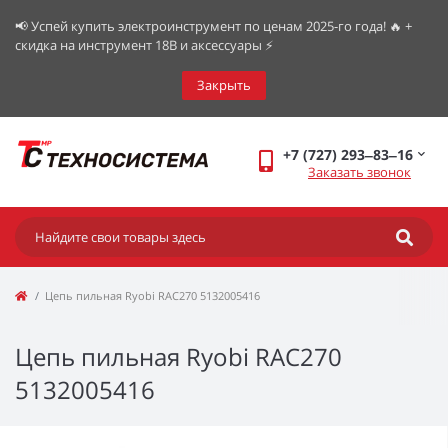
📢 Успей купить электроинструмент по ценам 2025-го года! 🔥 +
скидка на инструмент 18В и аксессуары ⚡️
Закрыть
+7 (727) 293‒83‒16
Заказать звонок
Цепь пильная Ryobi RAC270 5132005416
Цепь пильная Ryobi RAC270
5132005416