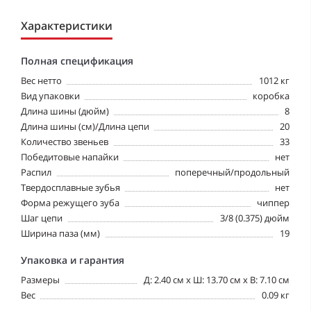
Характеристики
Полная спецификация
Вес нетто
1012 кг
Вид упаковки
коробка
Длина шины (дюйм)
8
Длина шины (см)/Длина цепи
20
Количество звеньев
33
Победитовые напайки
нет
Распил
поперечный/продольный
Твердосплавные зубья
нет
Форма режущего зуба
чиппер
Шаг цепи
3/8 (0.375) дюйм
Ширина паза (мм)
19
Упаковка и гарантия
Размеры
Д: 2.40 см х Ш: 13.70 см x В: 7.10 см
Вес
0.09 кг