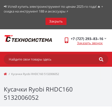
📢 Успей купить электроинструмент по ценам 2025-го года! 🔥 +
скидка на инструмент 18В и аксессуары ⚡️
Закрыть
+7 (727) 293‒83‒16
Заказать звонок
Кусачки Ryobi RHDC160 5132006052
Кусачки Ryobi RHDC160
5132006052