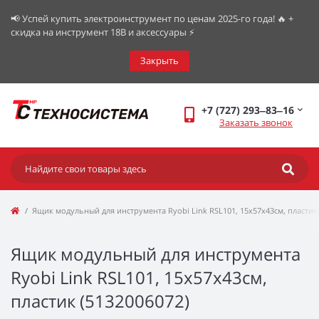
📢 Успей купить электроинструмент по ценам 2025-го года! 🔥 +
скидка на инструмент 18В и аксессуары ⚡️
Закрыть
+7 (727) 293‒83‒16
Заказать звонок
Ящик модульный для инструмента Ryobi Link RSL101, 15х57х43см, пластик 
Ящик модульный для инструмента
Ryobi Link RSL101, 15х57х43см,
пластик (5132006072)