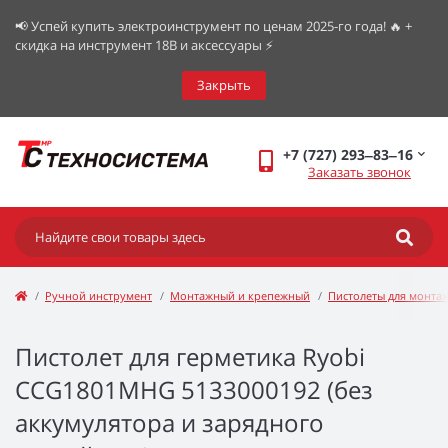
📢 Успей купить электроинструмент по ценам 2025-го года! 🔥 +
скидка на инструмент 18В и аксессуары ⚡️
Закрыть
+7 (727) 293‒83‒16
Заказать звонок
Ручной инструмент
Монтажный и крепежный
Пистолеты для монта
Пистолет для герметика Ryobi
CCG1801MHG 5133000192 (без
аккумулятора и зарядного