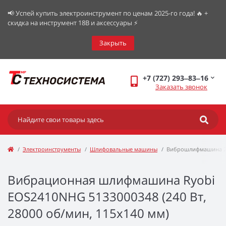
📢 Успей купить электроинструмент по ценам 2025-го года! 🔥 +
скидка на инструмент 18В и аксессуары ⚡️
Закрыть
+7 (727) 293‒83‒16
Заказать звонок
Электроинструменты
Шлифовальные машины
Виброшлифмашина 24
Вибрационная шлифмашина Ryobi
EOS2410NHG 5133000348 (240 Вт,
28000 об/мин, 115х140 мм)