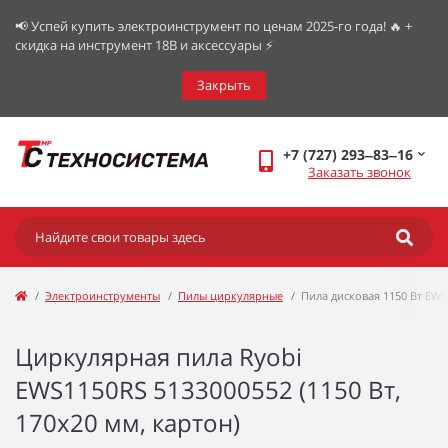
📢 Успей купить электроинструмент по ценам 2025-го года! 🔥 +
скидка на инструмент 18В и аксессуары ⚡️
Закрыть
+7 (727) 293‒83‒16
Заказать звонок
Электроинструменты
Пилы циркулярные
Пила дисковая 1150 Вт EWS
Циркулярная пила Ryobi
EWS1150RS 5133000552 (1150 Вт,
170x20 мм, картон)