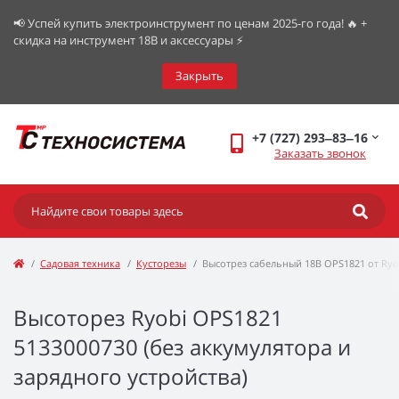
📢 Успей купить электроинструмент по ценам 2025-го года! 🔥 +
скидка на инструмент 18В и аксессуары ⚡️
Закрыть
+7 (727) 293‒83‒16
Заказать звонок
Садовая техника
Кусторезы
Высотрез сабельный 18В OPS1821 от Ryo
Высоторез Ryobi OPS1821
5133000730 (без аккумулятора и
зарядного устройства)