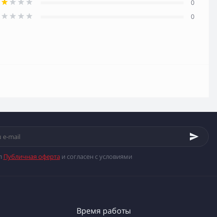
0
0
л
Публичная оферта
и согласен с условиями
Время работы