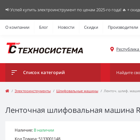
📢 Успей купить электроинструмент по ценам 2025-го года! 🔥 + скид
О компании
Блог
Новости
Скидки
Производители
Республика К
Список категорий
Электроинструменты
Шлифовальные машины
Ленточ. шлиф. машин
Ленточная шлифовальная машина Ryo
Наличие:
В наличии
Код Товара: 5133001148