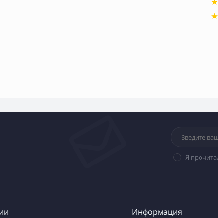
Я прочита
ии
Информация