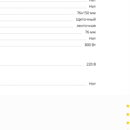
Нет
Нет
76х150 мм
Щеточный
ленточная
76 мм
Нет
800 Вт
220 В
Нет