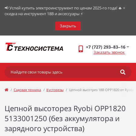
📢 Успей купить электроинструмент по ценам 2025-го года! 🔥 +
скидка на инструмент 18В и аксессуары ⚡️
Закрыть
+7 (727) 293‒83‒16
Заказать звонок
Садовая техника
Кусторезы
Цепной высотрез 18В OPP1820 от Ryobi
Цепной высоторез Ryobi OPP1820
5133001250 (без аккумулятора и
зарядного устройства)