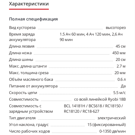
Характеристики
Полная спецификация
Вид кустореза
высоторез
Время заряда
1.5 Ач 60 мин, 4 Ач 120 мин, 2,6 Ач
аккумулятора
90 мин
Длина лезвия
45 см
Длина ножа
450 мм
Длина шины
20 см
Макс. длина штанги
2.7 м
Макс. толщина среза
20 мм
Объём масляного бака
0.6 л
Питание от аккумулятора
Да
Скорость цепи
5.5 м/с
Совместимость
со всей линейкой Ryobi 18В
Совместимость с
BCL 14181H / BCS618 / RC18150 /
зарядным устройством
RC18120 / RC18-627
Тип двигателя
электрический
Угол наклона, градус
15 (фиксированный)
Число рабочих ходов
0-1350 дв/мин