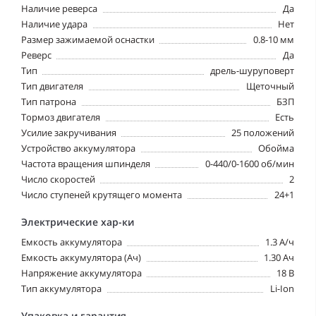
Наличие реверса
Да
Наличие удара
Нет
Размер зажимаемой оснастки
0.8-10 мм
Реверс
Да
Тип
дрель-шуруповерт
Тип двигателя
Щеточный
Тип патрона
БЗП
Тормоз двигателя
Есть
Усилие закручивания
25 положений
Устройство аккумулятора
Обойма
Частота вращения шпинделя
0-440/0-1600 об/мин
Число скоростей
2
Число ступеней крутящего момента
24+1
Электрические хар-ки
Емкость аккумулятора
1.3 А/ч
Емкость аккумулятора (Ач)
1.30 Ач
Напряжение аккумулятора
18 В
Тип аккумулятора
Li-Ion
Упаковка и гарантия