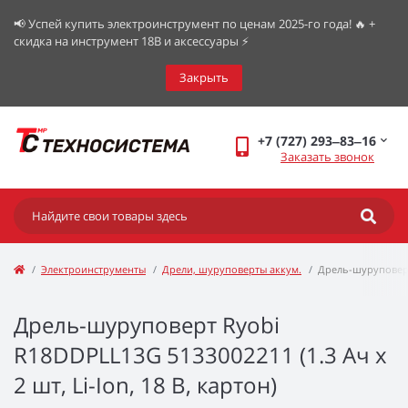
📢 Успей купить электроинструмент по ценам 2025-го года! 🔥 +
скидка на инструмент 18В и аксессуары ⚡️
Закрыть
+7 (727) 293‒83‒16
Заказать звонок
Электроинструменты
Дрели, шуруповерты аккум.
Дрель-шуруповер
Дрель-шуруповерт Ryobi
R18DDPLL13G 5133002211 (1.3 Ач x
2 шт, Li-Ion, 18 В, картон)