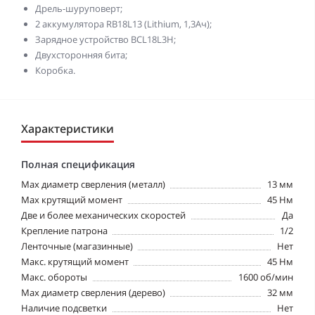
Дрель-шуруповерт;
2 аккумулятора RB18L13 (Lithium, 1,3Ач);
Зарядное устройство BCL18L3H;
Двухсторонняя бита;
Коробка.
Характеристики
Полная спецификация
Max диаметр сверления (металл)
13 мм
Max крутящий момент
45 Нм
Две и более механических скоростей
Да
Крепление патрона
1/2
Ленточные (магазинные)
Нет
Макс. крутящий момент
45 Нм
Макс. обороты
1600 об/мин
Мах диаметр сверления (дерево)
32 мм
Наличие подсветки
Нет