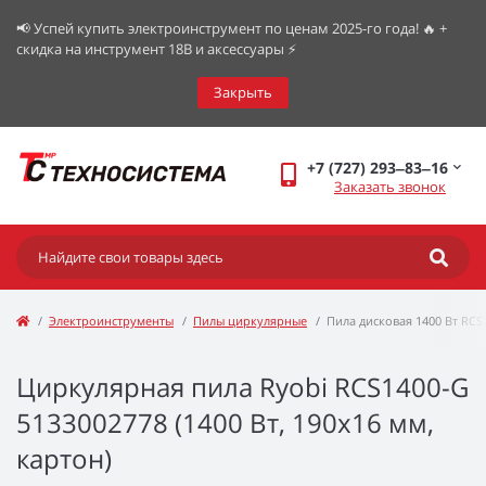
📢 Успей купить электроинструмент по ценам 2025-го года! 🔥 +
скидка на инструмент 18В и аксессуары ⚡️
Закрыть
+7 (727) 293‒83‒16
Заказать звонок
Электроинструменты
Пилы циркулярные
Пила дисковая 1400 Вт RCS
Циркулярная пила Ryobi RCS1400-G
5133002778 (1400 Вт, 190x16 мм,
картон)