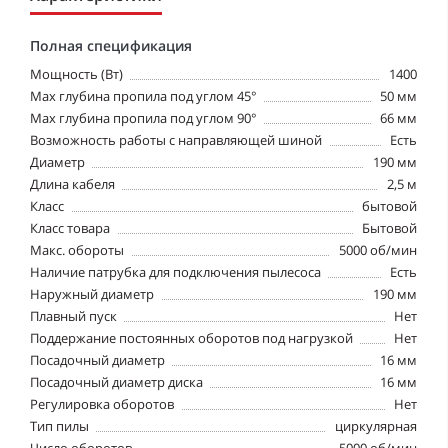
Полная спецификация
Мощность (Вт)
1400
Max глубина пропила под углом 45°
50 мм
Max глубина пропила под углом 90°
66 мм
Возможность работы с направляющей шиной
Есть
Диаметр
190 мм
Длина кабеля
2,5 м
Класс
бытовой
Класс товара
Бытовой
Макс. обороты
5000 об/мин
Наличие патрубка для подключения пылесоса
Есть
Наружный диаметр
190 мм
Плавный пуск
Нет
Поддержание постоянных оборотов под нагрузкой
Нет
Посадочный диаметр
16 мм
Посадочный диаметр диска
16 мм
Регулировка оборотов
Нет
Тип пилы
циркулярная