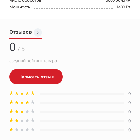
Число оборотов
5000 об/мин
Мощность
1400 Вт
Отзывов
0
0
/ 5
средний рейтинг товара
Написать отзыв
0
0
0
0
0