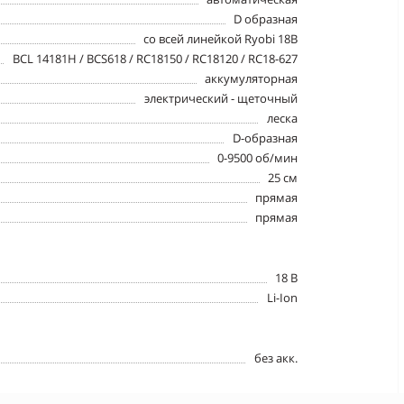
D образная
со всей линейкой Ryobi 18В
BCL 14181H / BCS618 / RC18150 / RC18120 / RC18-627
аккумуляторная
электрический - щеточный
леска
D-образная
0-9500 об/мин
25 см
прямая
прямая
18 В
Li-Ion
без акк.