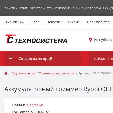
📢 Успей купить электроинструмент по ценам 2025-го года! 🔥 + скид
О компании
Блог
Новости
Скидки
Производители
Республика К
Список категорий
Садовая техника
Триммеры электрические
Триммер 18В OLT1825M о
Аккумуляторный триммер Ryobi OLT1
Наличие:
Предзаказ
Код Товара: 5133002822