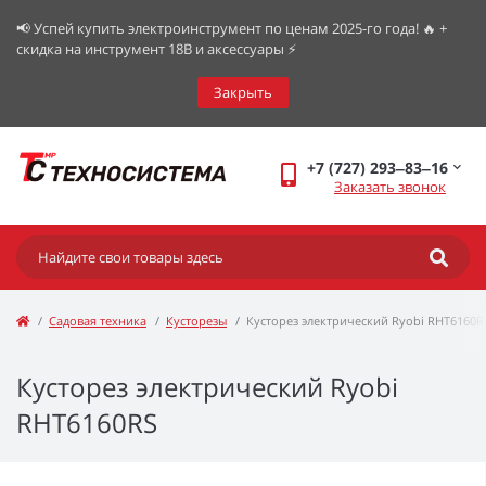
📢 Успей купить электроинструмент по ценам 2025-го года! 🔥 +
скидка на инструмент 18В и аксессуары ⚡️
Закрыть
+7 (727) 293‒83‒16
Заказать звонок
Садовая техника
Кусторезы
Кусторез электрический Ryobi RHT6160R
Кусторез электрический Ryobi
RHT6160RS