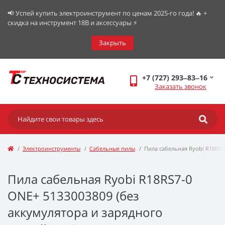
📢 Успей купить электроинструмент по ценам 2025-го года! 🔥 +
скидка на инструмент 18В и аксессуары ⚡️
Закрыть
+7 (727) 293‒83‒16
Заказать звонок
Электроинструменты
Сабельные пилы
Пила сабельная Ryobi R18RS7
Пила сабельная Ryobi R18RS7-0
ONE+ 5133003809 (без
аккумулятора и зарядного