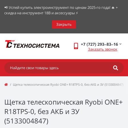
📢 Успей купить электроинструмент по ценам 2025-го года! 🔥 +
скидка на инструмент 18В и аксессуары ⚡️
Закрыть
+7 (727) 293‒83‒16
Заказать звонок
Щетка телескопическая Ryobi ONE+ R18TPS-0, без АКБ и ЗУ (5133004847)
Щетка телескопическая Ryobi ONE+
R18TPS-0, без АКБ и ЗУ
(5133004847)