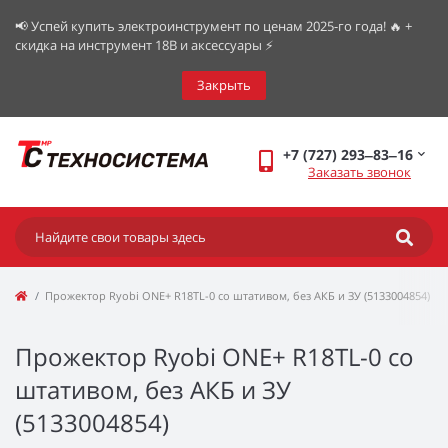
📢 Успей купить электроинструмент по ценам 2025-го года! 🔥 +
скидка на инструмент 18В и аксессуары ⚡️
Закрыть
+7 (727) 293‒83‒16
Заказать звонок
Прожектор Ryobi ONE+ R18TL-0 со штативом, без АКБ и ЗУ (5133004854)
Прожектор Ryobi ONE+ R18TL-0 со
штативом, без АКБ и ЗУ
(5133004854)