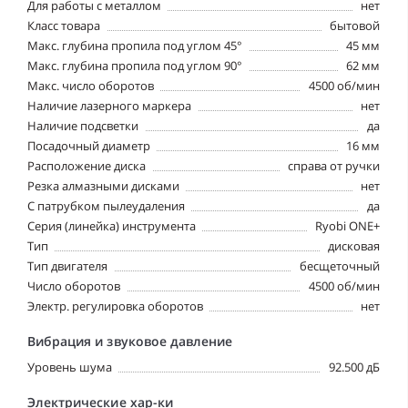
Для работы с металлом
нет
Класс товара
бытовой
Макс. глубина пропила под углом 45°
45 мм
Макс. глубина пропила под углом 90°
62 мм
Макс. число оборотов
4500 об/мин
Наличие лазерного маркера
нет
Наличие подсветки
да
Посадочный диаметр
16 мм
Расположение диска
справа от ручки
Резка алмазными дисками
нет
С патрубком пылеудаления
да
Серия (линейка) инструмента
Ryobi ONE+
Тип
дисковая
Тип двигателя
бесщеточный
Число оборотов
4500 об/мин
Электр. регулировка оборотов
нет
Вибрация и звуковое давление
Уровень шума
92.500 дБ
Электрические хар-ки