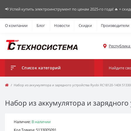
📢 Успей купить электроинструмент по ценам 2025-го года! 🔥 + скид
О компании
Блог
Новости
Скидки
Производители
Республика К
Список категорий
Набор из аккумулятора и зарядного устройства Ryobi RC18120-140X 51330
Набор из аккумулятора и зарядного
Наличие:
В наличии
Код Товара: 5133005091