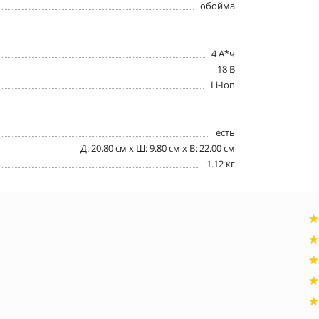
обойма
4 А*ч
18 В
Li-Ion
есть
Д: 20.80 см х Ш: 9.80 см x В: 22.00 см
1.12 кг