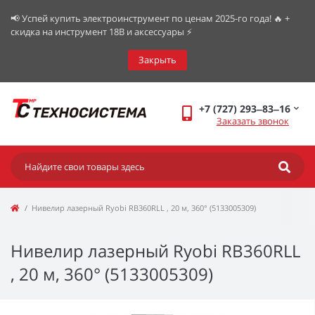
📢 Успей купить электроинструмент по ценам 2025-го года! 🔥 +
скидка на инструмент 18В и аксессуары ⚡️
Закрыть
+7 (727) 293‒83‒16
Заказать звонок
Нивелир лазерный Ryobi RB360RLL , 20 м, 360° (5133005309)
Нивелир лазерный Ryobi RB360RLL
, 20 м, 360° (5133005309)