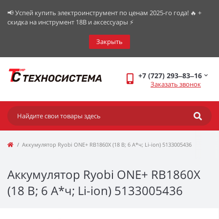
📢 Успей купить электроинструмент по ценам 2025-го года! 🔥 +
скидка на инструмент 18В и аксессуары ⚡️
Закрыть
+7 (727) 293‒83‒16
Заказать звонок
Аккумулятор Ryobi ONE+ RB1860X (18 В; 6 А*ч; Li-ion) 5133005436
Аккумулятор Ryobi ONE+ RB1860X
(18 В; 6 А*ч; Li-ion) 5133005436