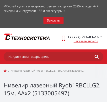
📢 Успей купить электроинструмент по ценам 2025-го года! 🔥 +
скидка на инструмент 18В и аксессуары ⚡️
Закрыть
+7 (727) 293‒83‒16
Заказать звонок
Нивелир лазерный Ryobi RBCLLG2, 15м, ААх2 (5133005497)
Нивелир лазерный Ryobi RBCLLG2,
15м, ААх2 (5133005497)