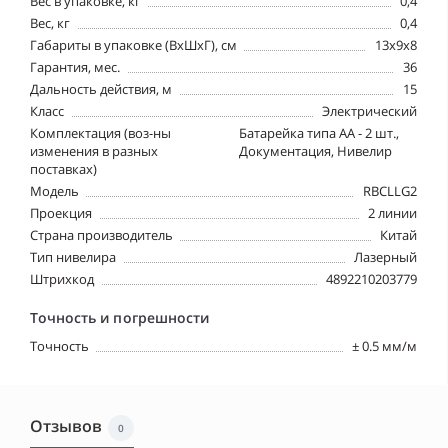
Вес в упаковке, кг
0,4
Вес, кг
0,4
Габариты в упаковке (ВхШхГ), см
13x9x8
Гарантия, мес.
36
Дальность действия, м
15
Класс
Электрический
Комплектация (воз-ны
Батарейка типа АА - 2 шт.,
изменения в разных
Документация, Нивелир
поставках)
Модель
RBCLLG2
Проекция
2 линии
Страна производитель
Китай
Тип нивелира
Лазерный
Штрихкод
4892210203779
Точность и погрешности
Точность
± 0.5 мм/м
Отзывов
0