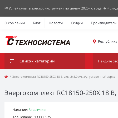
📢 Успей купить электроинструмент по ценам 2025-го года! 🔥 + скид
О компании
Блог
Новости
Скидки
Производители
Республика К
Список категорий
Энергокомплект RC18150-250X 18 В, акк. 2х5.0 Ач. з/у. ускоренный заряд
Энергокомплект RC18150-250X 18 В, а
Наличие:
В наличии
Код Товара: 5133005575