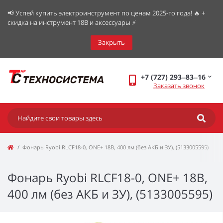
📢 Успей купить электроинструмент по ценам 2025-го года! 🔥 +
скидка на инструмент 18В и аксессуары ⚡️
Закрыть
+7 (727) 293‒83‒16
Заказать звонок
Фонарь Ryobi RLCF18-0, ONE+ 18В, 400 лм (без АКБ и ЗУ), (5133005595)
Фонарь Ryobi RLCF18-0, ONE+ 18В,
400 лм (без АКБ и ЗУ), (5133005595)