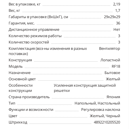
Вес в упаковке, кг
2,19
Вес, кг
1,7
Габариты в упаковке (ВхШхГ), см
29x29x29
Гарантия, мес.
36
Дистанционное управление
Нет
Количество режимов работы
3
Количество скоростей
3
Комплектация (воз-ны изменения в разных
Вентилятор
поставках)
Конструкция
Лопастной
Модель
RF18
Назначение
Бытовое
Основной цвет
Желтый
Особенности
Усиленная конструкция защитной
конструкции
решетки
Страна производитель
Япония
Тип
Напольный, Настольный
Функции и возможности
Регулировка наклона
Цвет
Желтый, Черный
Штрихкод
4892210205520