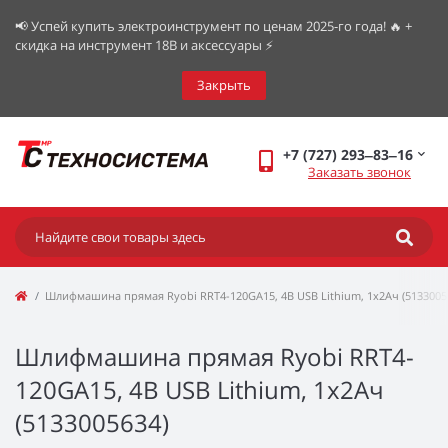
📢 Успей купить электроинструмент по ценам 2025-го года! 🔥 +
скидка на инструмент 18В и аксессуары ⚡️
Закрыть
+7 (727) 293‒83‒16
Заказать звонок
Шлифмашина прямая Ryobi RRT4-120GA15, 4В USB Lithium, 1х2Ач (5133005
Шлифмашина прямая Ryobi RRT4-
120GA15, 4В USB Lithium, 1х2Ач
(5133005634)