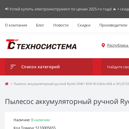
📢 Успей купить электроинструмент по ценам 2025-го года! 🔥 + скид
О компании
Блог
Новости
Скидки
Производители
Республика К
Список категорий
Пылесос аккумуляторный ручной Ryobi ONE+ RHV18-0 (без АКБ и ЗУ) (5133
Пылесос аккумуляторный ручной Ryob
Наличие:
В наличии
Код Товара: 5133005655