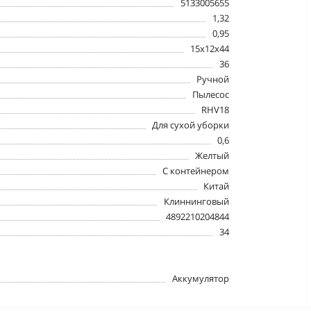
5133005655
1,32
0,95
15x12x44
36
Ручной
Пылесос
RHV18
Для сухой уборки
0,6
Желтый
С контейнером
Китай
Клиннинговый
4892210204844
34
Аккумулятор