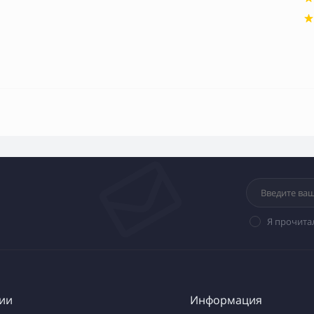
Я прочита
ии
Информация