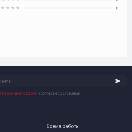
0
л
Публичная оферта
и согласен с условиями
Время работы