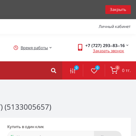
Закрыть
Личный кабинет
+7 (727) 293‒83‒16
Время работы
Заказать звонок
0
0
0
0 тг.
) (5133005657)
Купить в один клик