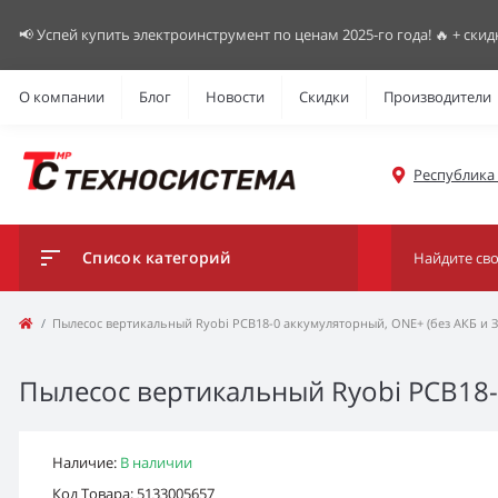
📢 Успей купить электроинструмент по ценам 2025-го года! 🔥 + скид
О компании
Блог
Новости
Скидки
Производители
Республика К
Список категорий
Пылесос вертикальный Ryobi РСВ18-0 аккумуляторный, ONE+ (без АКБ и ЗУ
Пылесос вертикальный Ryobi РСВ18-0
Наличие:
В наличии
Код Товара: 5133005657