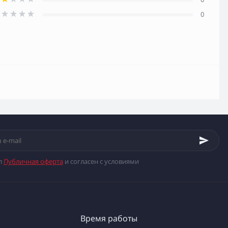
0
л
Публичная оферта
и согласен с условиями
Время работы