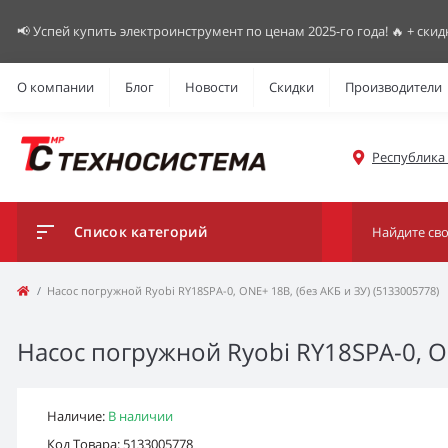
📢 Успей купить электроинструмент по ценам 2025-го года! 🔥 + скид
О компании
Блог
Новости
Скидки
Производители
Республика К
Список категорий
Насос погружной Ryobi RY18SPA-0, ONE+ 18В, (без АКБ и ЗУ) (5133005778)
Насос погружной Ryobi RY18SPA-0, ON
Наличие:
В наличии
Код Товара: 5133005778