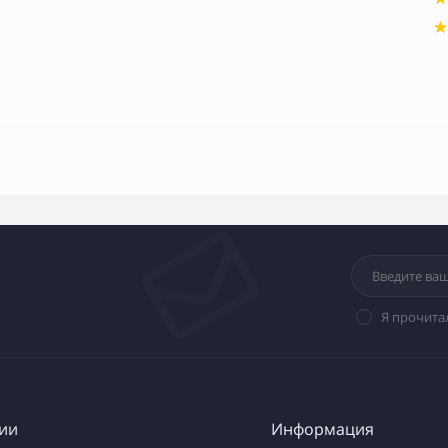
Я прочита
ии
Информация