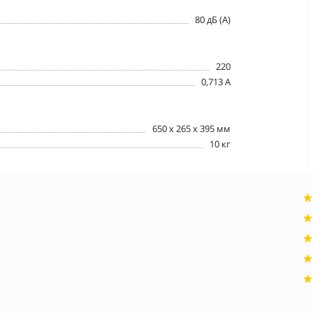
80 дБ (А)
220
0,713 А
650 х 265 х 395 мм
10 кг