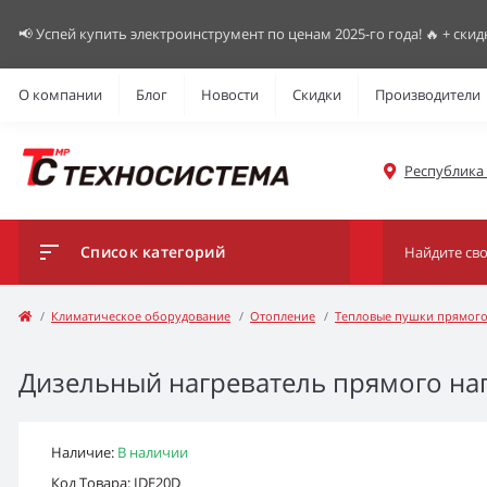
📢 Успей купить электроинструмент по ценам 2025-го года! 🔥 + скид
О компании
Блог
Новости
Скидки
Производители
Республика К
Список категорий
Климатическое оборудование
Отопление
Тепловые пушки прямого
Дизельный нагреватель прямого нагр
Наличие:
В наличии
Код Товара: IDE20D