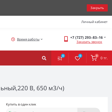
Закрыть
Личный кабинет
+7 (727) 293‒83‒16
Время работы
Заказать звонок
0
0
0
0 тг.
ьный,220 В, 650 м3/ч)
Купить в один клик