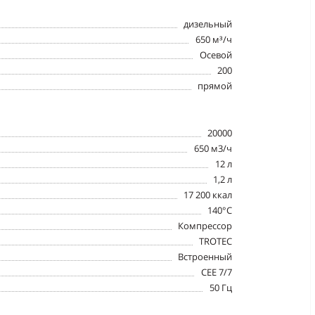
дизельный
650 м³/ч
Осевой
200
прямой
20000
650 м3/ч
12 л
1,2 л
17 200 ккал
140°C
Компрессор
TROTEC
Встроенный
CEE 7/7
50 Гц