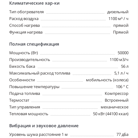
Климатические хар-ки
Тип обогревателя
дизельный
Расход воздуха
1100 м³ / ч
Способ нагрева
прямой
Функция нагрева
Прямой
Полная спецификация
Мощность (Вт)
50000
Производительность
1100 м3/ч
Емкость бака
56 л
Максимальный расход топлива
5,1 л / ч
Особенности
мобильность (колеса)
Повышение температуры
106 ° C
Подача топлива
Компрессор
Термостат
Встроенный
Тип управления
механическое
Тепловая мощность
50 кВт (44100 ккал)
Вибрация и звуковое давление
Уровень шума расстояние 1 м
77 дБа