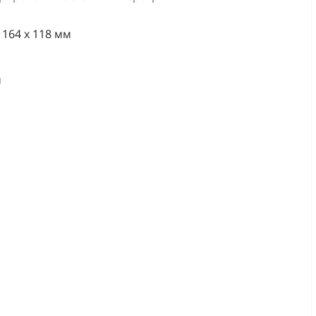
 164 x 118 мм
м