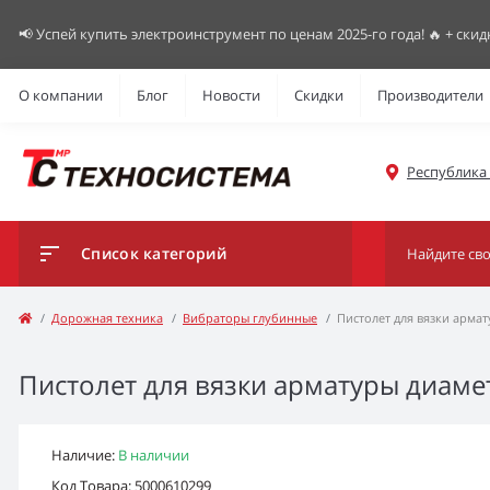
📢 Успей купить электроинструмент по ценам 2025-го года! 🔥 + скид
О компании
Блог
Новости
Скидки
Производители
Республика К
Список категорий
Дорожная техника
Вибраторы глубинные
Пистолет для вязки арма
Пистолет для вязки арматуры диаме
Наличие:
В наличии
Код Товара: 5000610299