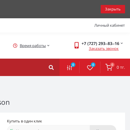
Закрыть
Личный кабинет
+7 (727) 293‒83‒16
Время работы
Заказать звонок
0
0
0
0 тг.
son
Купить в один клик