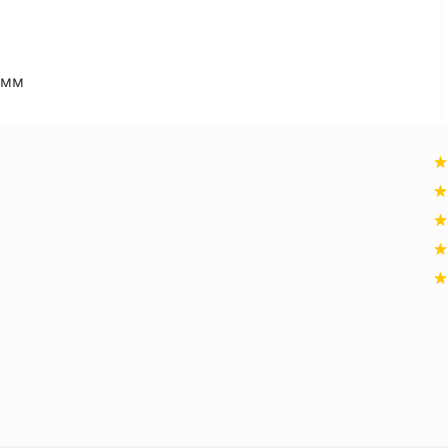
м
 мм