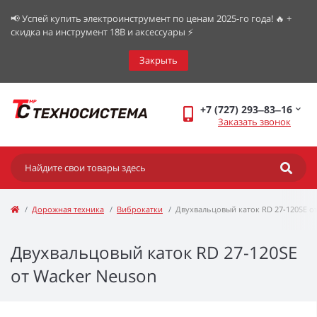
📢 Успей купить электроинструмент по ценам 2025-го года! 🔥 +
скидка на инструмент 18В и аксессуары ⚡️
Закрыть
+7 (727) 293‒83‒16
Заказать звонок
Дорожная техника
Виброкатки
Двухвальцовый каток RD 27-120SE о
Двухвальцовый каток RD 27-120SE
от Wacker Neuson